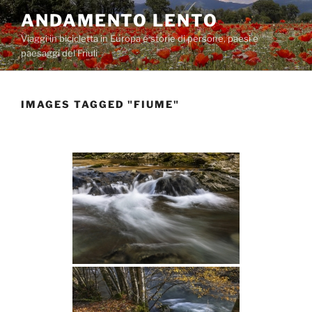
Salta
ANDAMENTO LENTO
al
Viaggi in bicicletta in Europa e storie di persone, paesi e
contenuto
paesaggi del Friuli
IMAGES TAGGED "FIUME"