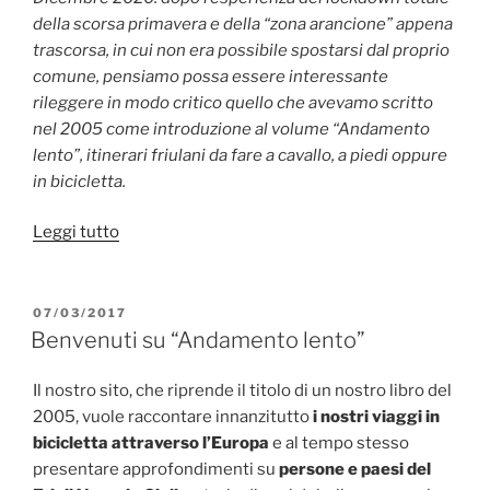
della scorsa primavera e della “zona arancione” appena
trascorsa, in cui non era possibile spostarsi dal proprio
comune, pensiamo possa essere interessante
rileggere in modo critico quello che avevamo scritto
nel 2005 come introduzione al volume “Andamento
lento”, itinerari friulani da fare a cavallo, a piedi oppure
in bicicletta.
““Andamento
Leggi tutto
lento”
rivisitato
in
PUBBLICATO
07/03/2017
IL
tempo
Benvenuti su “Andamento lento”
di
pandemia”
Il nostro sito, che riprende il titolo di un nostro libro del
2005, vuole raccontare innanzitutto
i nostri viaggi in
bicicletta attraverso l’Europa
e al tempo stesso
presentare approfondimenti su
persone e paesi del