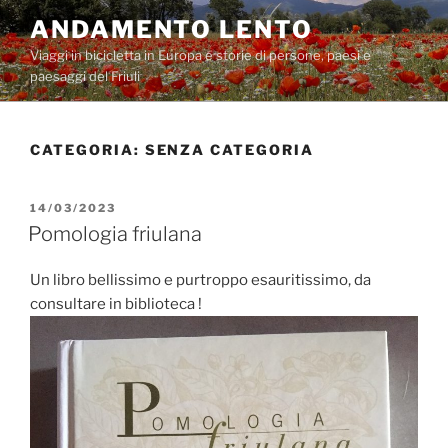
Salta
ANDAMENTO LENTO
al
Viaggi in bicicletta in Europa e storie di persone, paesi e
contenuto
paesaggi del Friuli
CATEGORIA:
SENZA CATEGORIA
PUBBLICATO
14/03/2023
IL
Pomologia friulana
Un libro bellissimo e purtroppo esauritissimo, da
consultare in biblioteca !