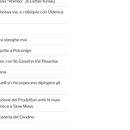
liano “Rombo”, di Esther Kinsky
brissa via, a colloquio con Ulderica
o si sbreghe mai
gotte a Polcenigo
s: con Ilo Casali in Val Pesarina
lana
uelli sì che sapevano dipingere gli
zione dei Produttori antichi mais
erisce a Slow Mays
osteria del Cividino