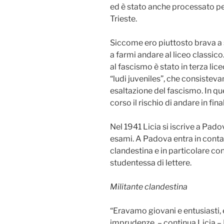
ed è stato anche processato per
Trieste.
Siccome ero piuttosto brava a s
a farmi andare al liceo classico
al fascismo è stato in terza li
“ludi juveniles”, che consistevan
esaltazione del fascismo. In qu
corso il rischio di andare in fin
Nel 1941 Licia si iscrive a Pado
esami. A Padova entra in conta
clandestina e in particolare co
studentessa di lettere.
Militante clandestina
“Eravamo giovani e entusiasti,
imprudenze. – continua Licia – 