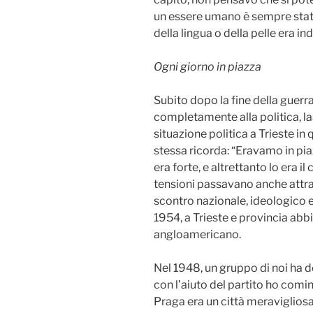
un essere umano è sempre stat
della lingua o della pelle era ind
Ogni giorno in piazza
Subito dopo la fine della guerr
completamente alla politica, la
situazione politica a Trieste in
stessa ricorda: “Eravamo in pia
era forte, e altrettanto lo era 
tensioni passavano anche attra
scontro nazionale, ideologico e 
1954, a Trieste e provincia abb
angloamericano.
Nel 1948, un gruppo di noi ha de
con l’aiuto del partito ho comi
Praga era un città meravigliosa