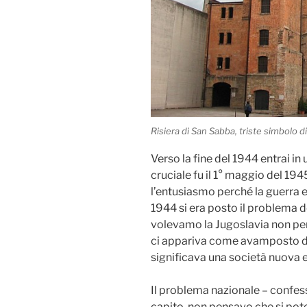
Risiera di San Sabba, triste simbolo di
Verso la fine del 1944 entrai in
cruciale fu il 1° maggio del 19
l’entusiasmo perché la guerra 
1944 si era posto il problema 
volevamo la Jugoslavia non per
ci appariva come avamposto de
significava una società nuova e
Il problema nazionale – confes
capito, non pensavo che si pote