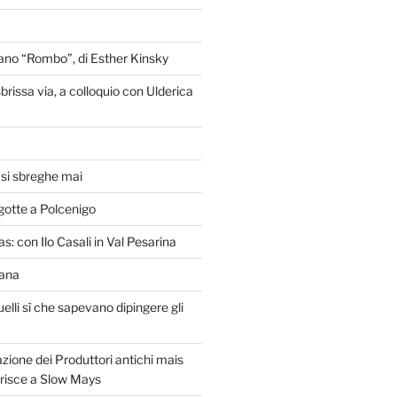
liano “Rombo”, di Esther Kinsky
brissa via, a colloquio con Ulderica
o si sbreghe mai
gotte a Polcenigo
s: con Ilo Casali in Val Pesarina
lana
uelli sì che sapevano dipingere gli
zione dei Produttori antichi mais
erisce a Slow Mays