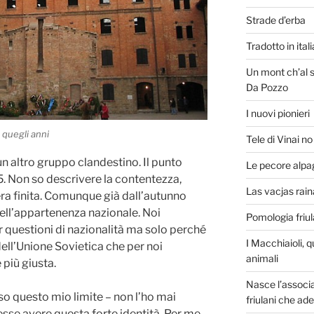
Strade d’erba
Tradotto in ita
Un mont ch’al s
Da Pozzo
I nuovi pionieri
 quegli anni
Tele di Vinai n
 un altro gruppo clandestino. Il punto
Le pecore alpa
45. Non so descrivere la contentezza,
Las vacjas raina
era finita. Comunque già dall’autunno
dell’appartenenza nazionale. Noi
Pomologia friu
 questioni di nazionalità ma solo perché
I Macchiaioli, q
ll’Unione Sovietica che per noi
animali
 più giusta.
Nasce l’associa
so questo mio limite – non l’ho mai
friulani che ad
sse avere questa forte identità. Per me