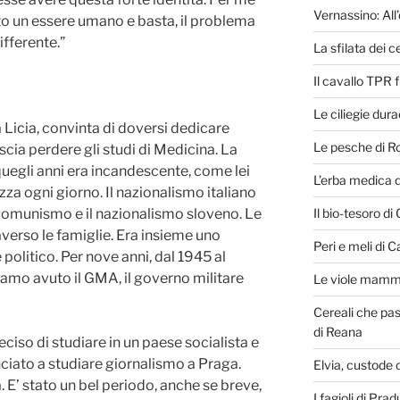
Vernassino: All’
o un essere umano e basta, il problema
ifferente.”
La sfilata dei ce
Il cavallo TPR 
Le ciliegie dur
a Licia, convinta di doversi dedicare
Le pesche di R
scia perdere gli studi di Medicina. La
 quegli anni era incandescente, come lei
L’erba medica 
zza ogni giorno. Il nazionalismo italiano
Il bio-tesoro di
il comunismo e il nazionalismo sloveno. Le
verso le famiglie. Era insieme uno
Peri e meli di C
politico. Per nove anni, dal 1945 al
iamo avuto il GMA, il governo militare
Le viole mammo
Cereali che pas
di Reana
ciso di studiare in un paese socialista e
nciato a studiare giornalismo a Praga.
Elvia, custode d
. E’ stato un bel periodo, anche se breve,
I fagioli di Pra