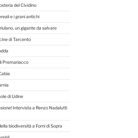
osteria del Cividino
reali e i grani antichi
friulano, un gigante da salvare
acine di Tarcento
odda
di Premariacco
 Cabia
arnia
le di Udine
sione! Intervista a Renzo Nadalutti
ella biodiversità a Forni di Sopra
dumbli