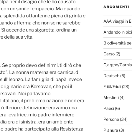
lpa per il disagio che le ho causato
ARGOMENTI
a con un simile tempaccio. Ma quando
na splendida ottantenne piena di grinta e
AAA viaggi in 
quando afferma che non se ne sarebbe
 Si accende una sigaretta, ordina un
Andando in bici
e della sua vita.
Biodiversità pe
Carso
(2)
Cjargne/Carnia
. Se proprio devo definirmi, ti dirò che
o”. La nonna materna era carnica, di
Deutsch
(6)
 sull’Isonzo. La famiglia di papà invece
originario era Kersovan, che poi il
Friûl/Friuli
(23)
ersovani. Noi parlavamo
Mestieri
(4)
l’italiano, il problema nazionale non era
Un’ulteriore definizione: eravamo una
Paesi
(6)
era levatrice, mio padre infermiere
Persone
(34)
lia era di sinistra, era un ambiente
io padre ha partecipato alla Resistenza
Pianura
(3)