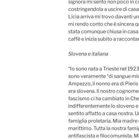
signora mi sento non poco in co
costringendola a uscire di cas
Licia arriva mi trovo davanti u
mi rendo conto che è sincera 
stata comunque chiusa in casa.
caffè e inizia subito a raccontar
Slovena e italiana
“Io sono nata a Trieste nel 1923
sono veramente “di sangue mist
Ampezzo, il nonno era di Pieris
era slovena. Il nostro cognome 
fascismo ci ha cambiato in Ch
indifferentemente lo sloveno e 
sentito affatto a casa nostra. 
famiglia proletaria. Mia madre 
marittimo. Tutta la nostra famig
antifascista e filocomunista. M