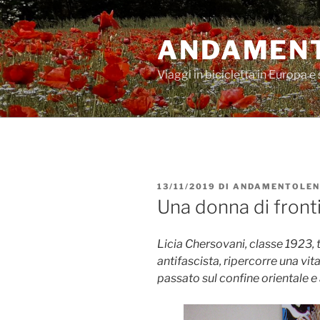
Salta
al
ANDAMENT
contenuto
Viaggi in bicicletta in Europa e 
PUBBLICATO
13/11/2019
DI
ANDAMENTOLE
IL
Una donna di front
Licia Chersovani, classe 1923, t
antifascista, ripercorre una vit
passato sul confine orientale e 