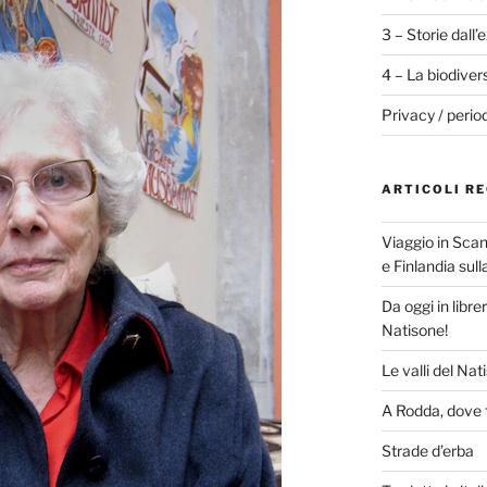
3 – Storie dall’
4 – La biodiver
Privacy / perio
ARTICOLI RE
Viaggio in Scan
e Finlandia sul
Da oggi in libre
Natisone!
Le valli del Nat
A Rodda, dove f
Strade d’erba