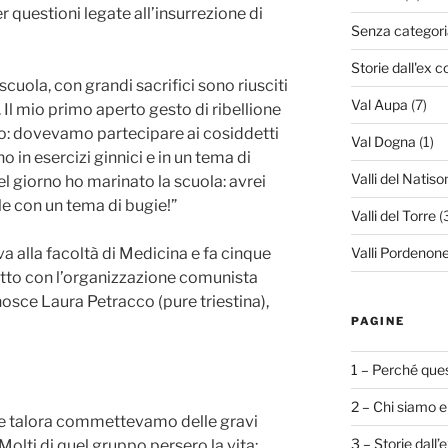
 questioni legate all’insurrezione di
Senza categori
Storie dall'ex c
cuola, con grandi sacrifici sono riusciti
Val Aupa
(7)
. Il mio primo aperto gesto di ribellione
ceo: dovevamo partecipare ai cosiddetti
Val Dogna
(1)
o in esercizi ginnici e in un tema di
Valli del Natiso
el giorno ho marinato la scuola: avrei
ale con un tema di bugie!”
Valli del Torre
(
va alla facoltà di Medicina e fa cinque
Valli Pordenone
tto con l’organizzazione comunista
nosce Laura Petracco (pure triestina),
PAGINE
1 – Perché ques
2 – Chi siamo e
 e talora commettevamo delle gravi
3 – Storie dall’
Molti di quel gruppo persero la vita: