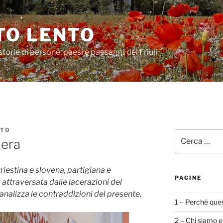
O LENTO
storie di persone, paesi e paesaggi del Friuli
NTO
Cerca:
iera
riestina e slovena, partigiana e
PAGINE
a attraversata dalle lacerazioni del
analizza le contraddizioni del presente.
1 – Perché ques
2 – Chi siamo e