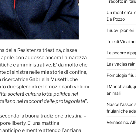
Tradotto in ita
Un mont ch’al s
Da Pozzo
I nuovi pionieri
Tele di Vinai n
a della Resistenza triestina, classe
Le pecore alpa
5 aprile, con addosso ancora l’amarezza
Las vacjas raina
olitiche e amministrative. E’ da molto che
 di sinistra nelle mie storie di confine,
Pomologia friu
a ricercatrice Gabriella Musetti, che
ato due splendidi ed emozionanti volumi
I Macchiaioli, q
animali
ita società cultura lotta politica nel
 italiano nei racconti delle protagoniste
”.
Nasce l’associa
friulani che ad
secondo la buona tradizione triestina –
Vernassino: All’
pore liberty. E’ una mattina
n anticipo e mentre attendo l’anziana