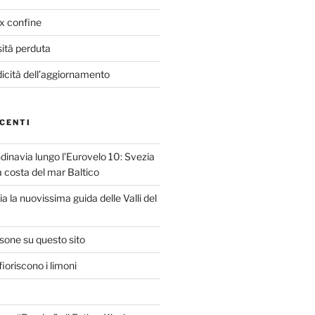
ex confine
sità perduta
dicità dell’aggiornamento
CENTI
dinavia lungo l’Eurovelo 10: Svezia
la costa del mar Baltico
ria la nuovissima guida delle Valli del
isone su questo sito
ioriscono i limoni