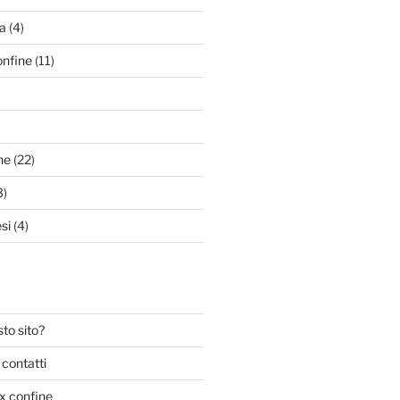
a
(4)
onfine
(11)
ne
(22)
3)
si
(4)
to sito?
 contatti
ex confine