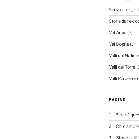
Senza categori
Storie dall'ex c
Val Aupa
(7)
Val Dogna
(1)
Valli del Natiso
Valli del Torre
(
Valli Pordenone
PAGINE
1 – Perché ques
2 – Chi siamo e
3 – Storie dall’