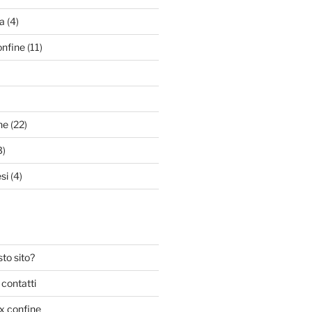
a
(4)
onfine
(11)
ne
(22)
3)
si
(4)
to sito?
 contatti
ex confine