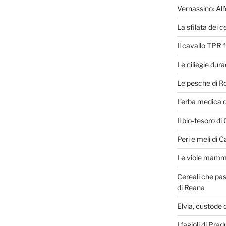
Vernassino: All’
La sfilata dei ce
Il cavallo TPR 
Le ciliegie dur
Le pesche di R
L’erba medica 
Il bio-tesoro di
Peri e meli di C
Le viole mammo
Cereali che pas
di Reana
Elvia, custode d
I fagioli di Pra