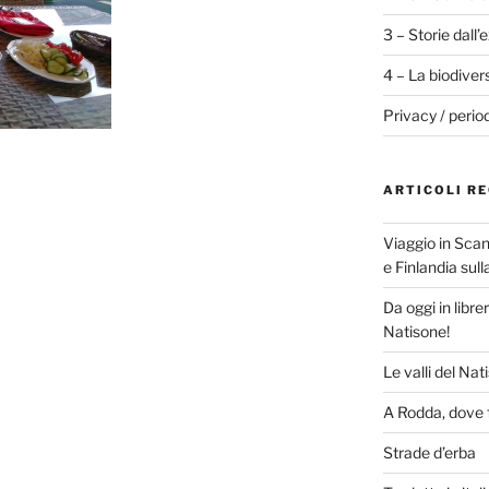
3 – Storie dall’
4 – La biodiver
Privacy / perio
ARTICOLI RE
Viaggio in Scan
e Finlandia sul
Da oggi in libre
Natisone!
Le valli del Nat
A Rodda, dove f
Strade d’erba