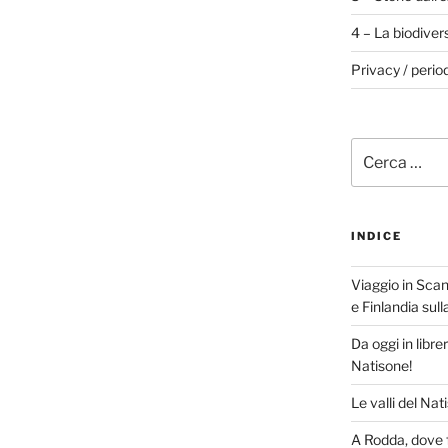
4 – La biodiver
Privacy / perio
Cerca:
INDICE
Viaggio in Scan
e Finlandia sul
Da oggi in libre
Natisone!
Le valli del Nat
A Rodda, dove f