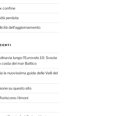
ex confine
sità perduta
dicità dell’aggiornamento
CENTI
dinavia lungo l’Eurovelo 10: Svezia
la costa del mar Baltico
ria la nuovissima guida delle Valli del
isone su questo sito
ioriscono i limoni