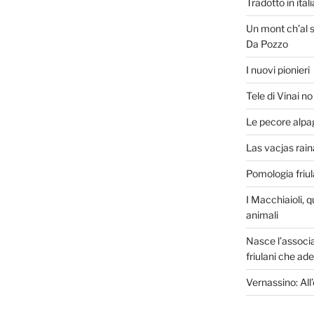
Tradotto in ita
Un mont ch’al s
Da Pozzo
I nuovi pionieri
Tele di Vinai n
Le pecore alpa
Las vacjas raina
Pomologia friu
I Macchiaioli, q
animali
Nasce l’associa
friulani che ad
Vernassino: All’