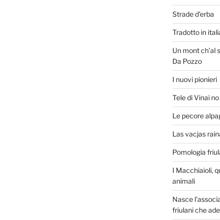
Strade d’erba
Tradotto in ita
Un mont ch’al s
Da Pozzo
I nuovi pionieri
Tele di Vinai n
Le pecore alpa
Las vacjas raina
Pomologia friu
I Macchiaioli, q
animali
Nasce l’associa
friulani che ad