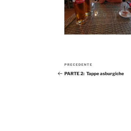
Navigazione
Articolo
PRECEDENTE
articoli
precedente:
PARTE 2: Tappe asburgiche