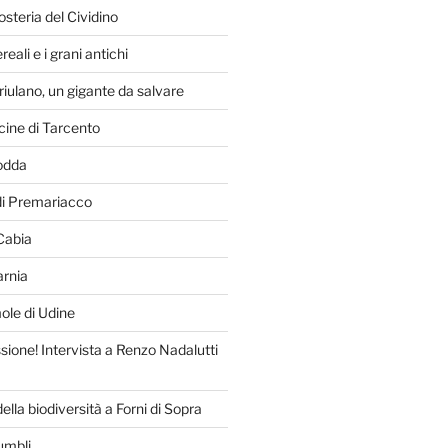
osteria del Cividino
reali e i grani antichi
friulano, un gigante da salvare
acine di Tarcento
odda
di Premariacco
 Cabia
arnia
le di Udine
sione! Intervista a Renzo Nadalutti
ella biodiversità a Forni di Sopra
dumbli