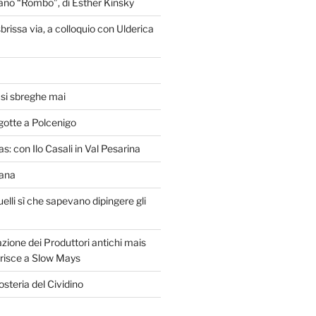
liano “Rombo”, di Esther Kinsky
brissa via, a colloquio con Ulderica
o si sbreghe mai
gotte a Polcenigo
s: con Ilo Casali in Val Pesarina
lana
uelli sì che sapevano dipingere gli
zione dei Produttori antichi mais
erisce a Slow Mays
osteria del Cividino