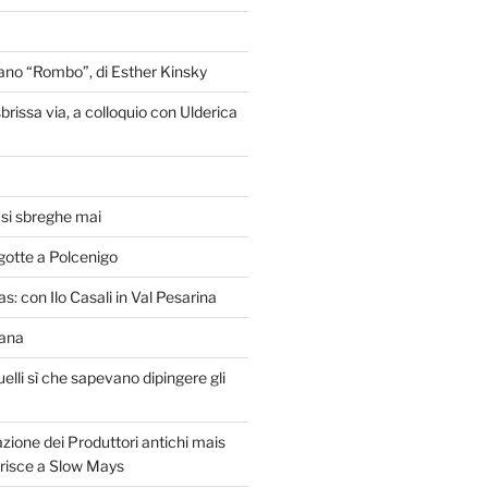
liano “Rombo”, di Esther Kinsky
brissa via, a colloquio con Ulderica
o si sbreghe mai
gotte a Polcenigo
s: con Ilo Casali in Val Pesarina
lana
uelli sì che sapevano dipingere gli
zione dei Produttori antichi mais
erisce a Slow Mays