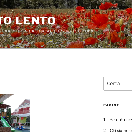
O LENTO
storie di persone, paesi e paesaggi del Friuli
Cerca:
PAGINE
1 – Perché ques
2 – Chi siamo e