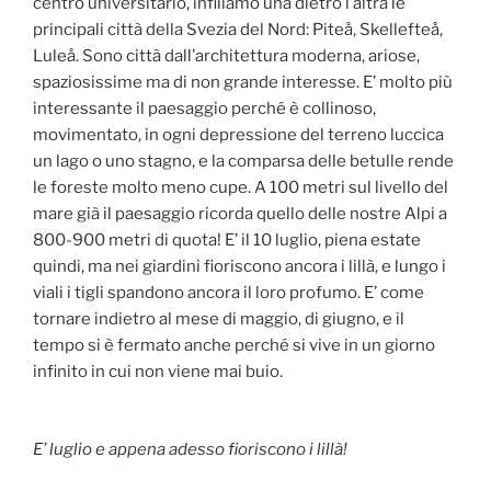
centro universitario, infiliamo una dietro l’altra le
principali città della Svezia del Nord: Piteå, Skellefteå,
Luleå. Sono città dall’architettura moderna, ariose,
spaziosissime ma di non grande interesse. E’ molto più
interessante il paesaggio perché è collinoso,
movimentato, in ogni depressione del terreno luccica
un lago o uno stagno, e la comparsa delle betulle rende
le foreste molto meno cupe. A 100 metri sul livello del
mare già il paesaggio ricorda quello delle nostre Alpi a
800-900 metri di quota! E’ il 10 luglio, piena estate
quindi, ma nei giardini fioriscono ancora i lillà, e lungo i
viali i tigli spandono ancora il loro profumo. E’ come
tornare indietro al mese di maggio, di giugno, e il
tempo si è fermato anche perché si vive in un giorno
infinito in cui non viene mai buio.
E’ luglio e appena adesso fioriscono i lillà!