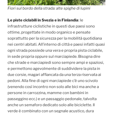
Fiori sul bordo della strada: alte spighe di lupini
Le piste ciclabili in Svezia e in Finlandia
: le
infrastrutture ciclistiche in questi due paesi sono
ottime, progettate in modo organico e pensate
soprattutto per la sicurezza per la mobilità quotidiana
nei centri abitati. All’interno di città e paesi infatti quasi
ogni strada possiede una vera e propria pista ciclabile,
in sede propria oppure sul marciapiede. Bisogna dire
che strade e marciapiedi sono sempre ampi e spaziosi,
e permettono agevolmente di suddividere la pista in
due corsie, magari affiancata da una terza riservata ai
pedoni. Alla fine di ogni marciapiede c’è uno scivolo
(venendo così incontro non solo alle bici ma anche a
persone in carrozzina, mamme con bambini in
passeggino ecc.) e un passaggio pedonale, talvolta
anche un semaforo dedicato solo alle biciclette. Il
verde è combinato con un segnale acustico, dura