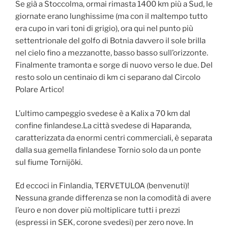
Se già a Stoccolma, ormai rimasta 1400 km più a Sud, le
giornate erano lunghissime (ma con il maltempo tutto
era cupo in vari toni di grigio), ora qui nel punto più
settentrionale del golfo di Botnia davvero il sole brilla
nel cielo fino a mezzanotte, basso basso sull’orizzonte.
Finalmente tramonta e sorge di nuovo verso le due. Del
resto solo un centinaio di km ci separano dal Circolo
Polare Artico!
L’ultimo campeggio svedese è a Kalix a 70 km dal
confine finlandese.La città svedese di Haparanda,
caratterizzata da enormi centri commerciali, è separata
dalla sua gemella finlandese Tornio solo da un ponte
sul fiume Tornijöki.
Ed eccoci in Finlandia, TERVETULOA (benvenuti)!
Nessuna grande differenza se non la comodità di avere
l’euro e non dover più moltiplicare tutti i prezzi
(espressi in SEK, corone svedesi) per zero nove. In