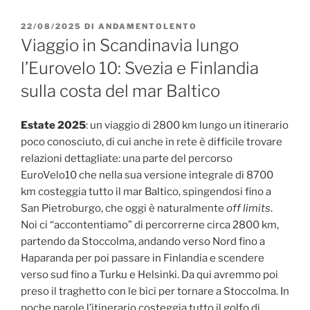
PUBBLICATO
22/08/2025
DI
ANDAMENTOLENTO
IL
Viaggio in Scandinavia lungo
l’Eurovelo 10: Svezia e Finlandia
sulla costa del mar Baltico
Estate 2025
: un viaggio di 2800 km lungo un itinerario
poco conosciuto, di cui anche in rete è difficile trovare
relazioni dettagliate: una parte del percorso
EuroVelo10 che nella sua versione integrale di 8700
km costeggia tutto il mar Baltico, spingendosi fino a
San Pietroburgo, che oggi è naturalmente
off limits
.
Noi ci “accontentiamo” di percorrerne circa 2800 km,
partendo da Stoccolma, andando verso Nord fino a
Haparanda per poi passare in Finlandia e scendere
verso sud fino a Turku e Helsinki. Da qui avremmo poi
preso il traghetto con le bici per tornare a Stoccolma. In
poche parole l’itinerario costeggia tutto il golfo di