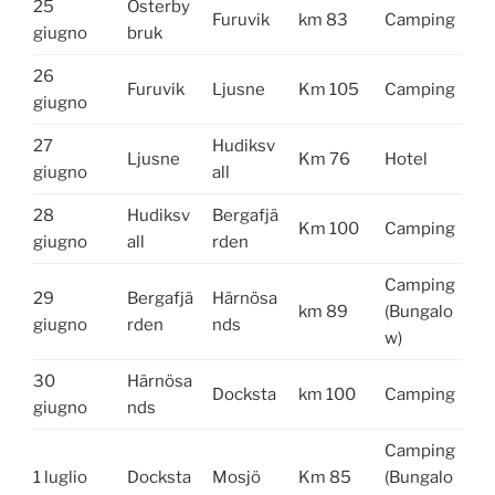
25
Österby
Furuvik
km 83
Camping
giugno
bruk
26
Furuvik
Ljusne
Km 105
Camping
giugno
27
Hudiksv
Ljusne
Km 76
Hotel
giugno
all
28
Hudiksv
Bergafjä
Km 100
Camping
giugno
all
rden
Camping
29
Bergafjä
Härnösa
km 89
(Bungalo
giugno
rden
nds
w)
30
Härnösa
Docksta
km 100
Camping
giugno
nds
Camping
1 luglio
Docksta
Mosjö
Km 85
(Bungalo