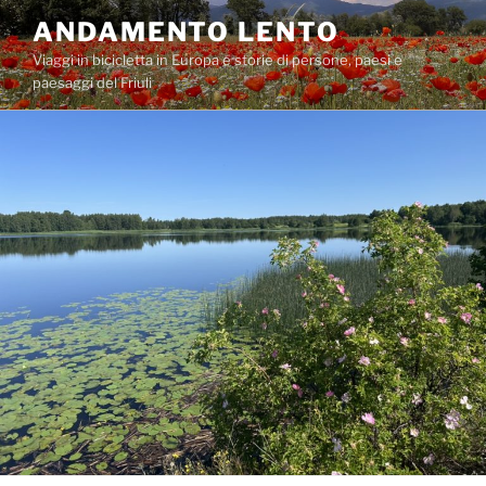
Salta
ANDAMENTO LENTO
al
Viaggi in bicicletta in Europa e storie di persone, paesi e
contenuto
paesaggi del Friuli