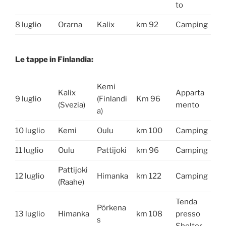
to
8 luglio
Orarna
Kalix
km 92
Camping
Le tappe in Finlandia:
Kemi
Kalix
Apparta
9 luglio
(Finlandi
Km 96
(Svezia)
mento
a)
10 luglio
Kemi
Oulu
km 100
Camping
11 luglio
Oulu
Pattijoki
km 96
Camping
Pattijoki
12 luglio
Himanka
km 122
Camping
(Raahe)
Tenda
Pörkena
13 luglio
Himanka
km 108
presso
s
Shelter