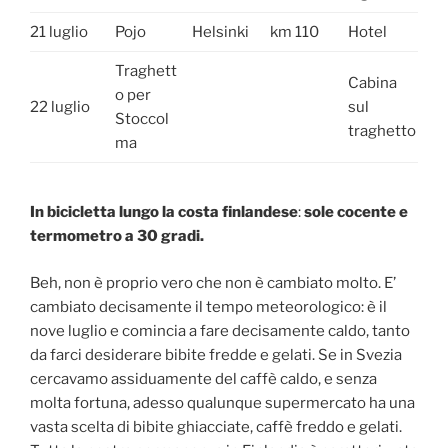
21 luglio
Pojo
Helsinki
km 110
Hotel
Traghett
Cabina
o per
22 luglio
sul
Stoccol
traghetto
ma
In bicicletta lungo la costa finlandese
:
sole cocente e
termometro a 30 gradi.
Beh, non è proprio vero che non è cambiato molto. E’
cambiato decisamente il tempo meteorologico: è il
nove luglio e comincia a fare decisamente caldo, tanto
da farci desiderare bibite fredde e gelati. Se in Svezia
cercavamo assiduamente del caffè caldo, e senza
molta fortuna, adesso qualunque supermercato ha una
vasta scelta di bibite ghiacciate, caffè freddo e gelati.