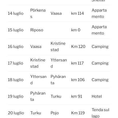
Pörkena
Apparta
14 luglio
Vaasa
km 114
s
mento
Apparta
15 luglio
Riposo
km 0
mento
Kristine
16 luglio
Vaasa
Km 120
Camping
stad
Kristine
Yttersan
17 luglio
km 117
Camping
stad
d
Yttersan
Pyhäran
18 luglio
km 106
Camping
d
ta
Pyhäran
19 luglio
Turku
km 91
Hotel
ta
Tenda sul
20 luglio
Turku
Pojo
Km 119
lago