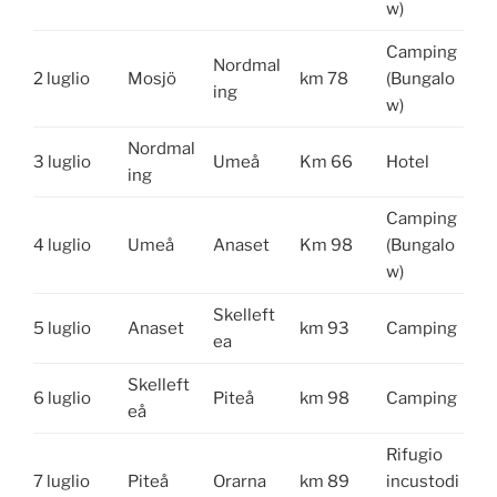
w)
Camping
Nordmal
2 luglio
Mosjö
km 78
(Bungalo
ing
w)
Nordmal
3 luglio
Umeå
Km 66
Hotel
ing
Camping
4 luglio
Umeå
Anaset
Km 98
(Bungalo
w)
Skelleft
5 luglio
Anaset
km 93
Camping
ea
Skelleft
6 luglio
Piteå
km 98
Camping
eå
Rifugio
7 luglio
Piteå
Orarna
km 89
incustodi