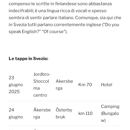
compenso le scritte in finlandese sono abbastanza
indecifrabili; è una lingua ricca di vocali e spesso
sembra di sentir parlare italiano. Comunque, sia qui che
in Svezia tutti parlano correntemente inglese (“Do you
speak English?” “Of course”).
Le tappe in Svezia:
Jordbro-
23
Stoccol
Akersbe
giugno
Km 70
Hotel
ma
rga
2025
centro
Camping
24
Åkersbe
Österby
km 110
(Bungalo
giugno
rga
bruk
w)