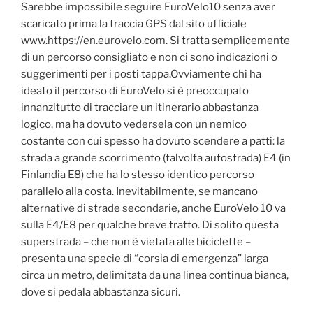
Sarebbe impossibile seguire EuroVelo10 senza aver
scaricato prima la traccia GPS dal sito ufficiale
www.https://en.eurovelo.com. Si tratta semplicemente
di un percorso consigliato e non ci sono indicazioni o
suggerimenti per i posti tappa.Ovviamente chi ha
ideato il percorso di EuroVelo si è preoccupato
innanzitutto di tracciare un itinerario abbastanza
logico, ma ha dovuto vedersela con un nemico
costante con cui spesso ha dovuto scendere a patti: la
strada a grande scorrimento (talvolta autostrada) E4 (in
Finlandia E8) che ha lo stesso identico percorso
parallelo alla costa. Inevitabilmente, se mancano
alternative di strade secondarie, anche EuroVelo 10 va
sulla E4/E8 per qualche breve tratto. Di solito questa
superstrada – che non è vietata alle biciclette –
presenta una specie di “corsia di emergenza” larga
circa un metro, delimitata da una linea continua bianca,
dove si pedala abbastanza sicuri.