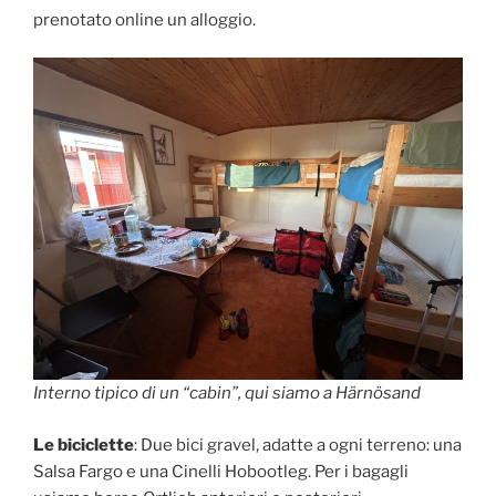
prenotato online un alloggio.
Interno tipico di un “cabin”, qui siamo a Härnösand
Le biciclette
: Due bici gravel, adatte a ogni terreno: una
Salsa Fargo e una Cinelli Hobootleg. Per i bagagli