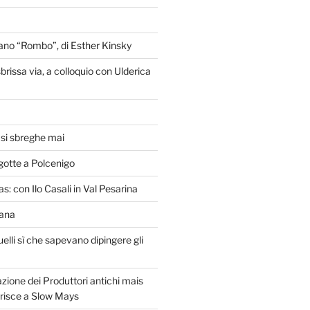
liano “Rombo”, di Esther Kinsky
brissa via, a colloquio con Ulderica
o si sbreghe mai
gotte a Polcenigo
s: con Ilo Casali in Val Pesarina
lana
uelli sì che sapevano dipingere gli
zione dei Produttori antichi mais
erisce a Slow Mays