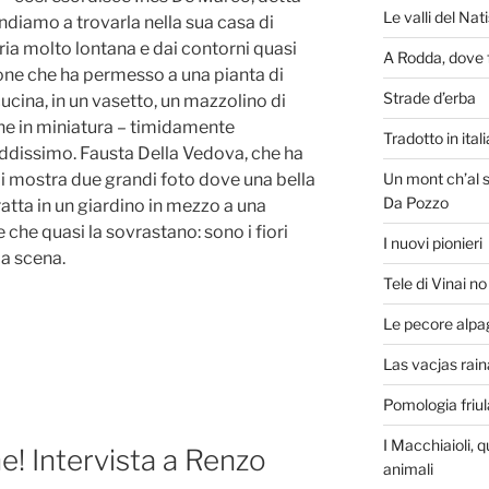
Le valli del Nat
ndiamo a trovarla nella sua casa di
ria molto lontana e dai contorni quasi
A Rodda, dove f
sione che ha permesso a una pianta di
Strade d’erba
ucina, in un vasetto, un mazzolino di
ine in miniatura – timidamente
Tradotto in ita
ddissimo. Fausta Della Vedova, che ha
Un mont ch’al s
mi mostra due grandi foto dove una bella
Da Pozzo
tratta in un giardino in mezzo a una
e che quasi la sovrastano: sono i fiori
I nuovi pionieri
la scena.
Tele di Vinai n
Le pecore alpa
Las vacjas raina
Pomologia friu
I Macchiaioli, q
e! Intervista a Renzo
animali