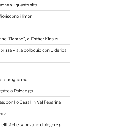
isone su questo sito
ioriscono i limoni
liano “Rombo”, di Esther Kinsky
brissa via, a colloquio con Ulderica
o si sbreghe mai
gotte a Polcenigo
s: con Ilo Casali in Val Pesarina
lana
uelli sì che sapevano dipingere gli