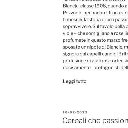
Blancje, classe 1908, quando a
Pozzuolo per parlare di una sto
fiabeschi, la storia di una pas
sopravvivere. Sul tavolo della c
viole – che somigliano a rosell
profumate in questo marzo fre
sposato un nipote di Blancje, 
signora dai capelli candidi è ri
profusione di gigli rose ortensi
decisamente i protagonisti del
“Le
Leggi tutto
viole
mammole
di
Udine”
PUBBLICATO
16/02/2023
IL
Cereali che passion