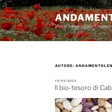
Salta
al
ANDAMENT
contenuto
Viaggi in bicicletta in Europa e 
AUTORE:
ANDAMENTOLE
PUBBLICATO
19/02/2023
IL
Il bio-tesoro di Cab