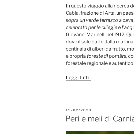
In questo viaggio alla ricerca 
Cabia, frazione di Arta, un paes
sopra un verde terrazzo a cavali
celebrato per le ciliegie e l’ac
Giovanni Marinelli nel 1912. Qui
dove il sole batte dalla mattin
centinaia di alberi da frutto, mo
e propria
foreste di pomârs
, c
forestale regionale e autentico
“Il
Leggi tutto
bio-
tesoro
di
Cabia”
PUBBLICATO
19/02/2023
IL
Peri e meli di Carni