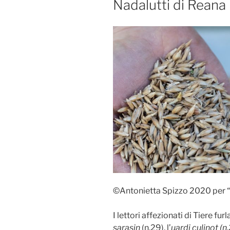
Nadalutti di Reana
©Antonietta Spizzo 2020 per
I lettori affezionati di Tiere f
sarasin
(n.29), l’
uardi culinot (n.