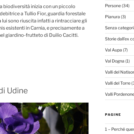
Persone
(34)
a biodiversità inizia con un piccolo
bitrice a Tullio Fior, guardia forestale
Pianura
(3)
 lui sono riuscita infatti a rintracciare gli
is esistenti in Carnia, e precisamente a
Senza categori
l giardino-frutteto di Duilio Cacitti.
Storie dall'ex c
Val Aupa
(7)
Val Dogna
(1)
Valli del Natiso
Valli del Torre
(
di Udine
Valli Pordenone
PAGINE
1 – Perché ques