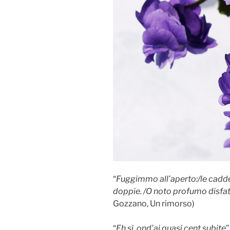
“
Fuggimmo all’aperto:/le cadd
doppie. /O noto profumo disfat
Gozzano, Un rimorso)
“
Eh sì, ond’ai quasi cent subite
”