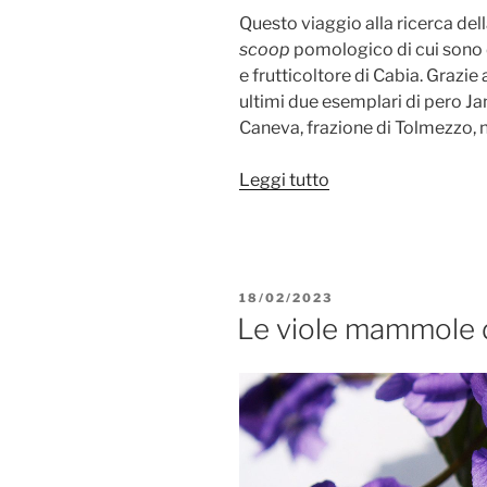
Questo viaggio alla ricerca dell
scoop
pomologico di cui sono de
e frutticoltore di Cabia. Grazie a
ultimi due esemplari di pero Jan
Caneva, frazione di Tolmezzo, ne
“Peri
Leggi tutto
e
meli
di
Carnia”
PUBBLICATO
18/02/2023
IL
Le viole mammole 