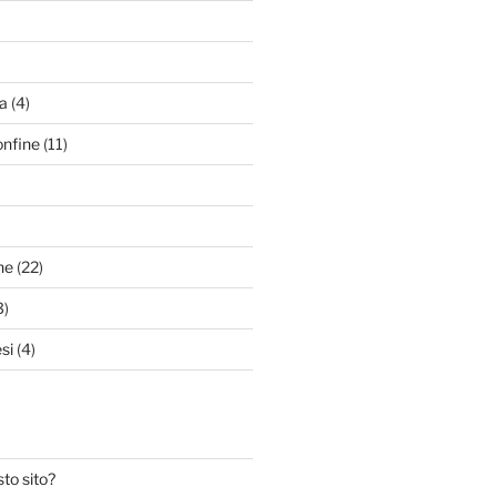
a
(4)
onfine
(11)
ne
(22)
3)
si
(4)
to sito?