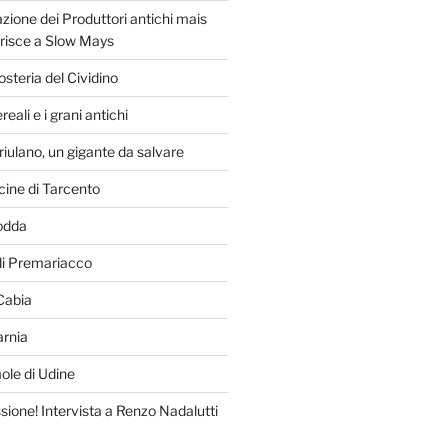
zione dei Produttori antichi mais
erisce a Slow Mays
osteria del Cividino
reali e i grani antichi
friulano, un gigante da salvare
acine di Tarcento
odda
di Premariacco
 Cabia
arnia
le di Udine
sione! Intervista a Renzo Nadalutti