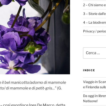
2 – Chi siamo e
3 – Storie dall’
4 – La biodiver
Privacy / perio
Cerca:
INDICE
Viaggio in Scan
e il bel manicotto/adorno di mammole
e Finlandia sul
to/ di mammole e di petit-gris…
” (G.
Da oggi in libre
Natisone!
 – così esordisce Ines De Marco, detta