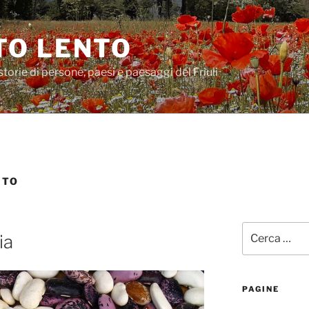
O LENTO
storie di persone, paesi e paesaggi del Friuli
NTO
Cerca:
ia
PAGINE