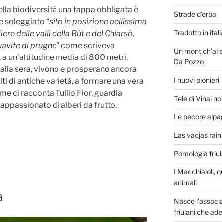
della biodiversità una tappa obbligata è
Strade d’erba
e soleggiato “
sito in posizione bellissima
Tradotto in ita
ere delle valli della Bût e del Chiarsò,
quavite di prugne
” come scriveva
Un mont ch’al s
, a un’altitudine media di 800 metri,
Da Pozzo
a alla sera, vivono e prosperano ancora
I nuovi pionieri
lti di antiche varietà, a formare una vera
ome ci racconta Tullio Fior, guardia
Tele di Vinai n
 appassionato di alberi da frutto.
Le pecore alpa
Las vacjas raina
Pomologia friu
I Macchiaioli, q
animali
a
Nasce l’associa
friulani che ad