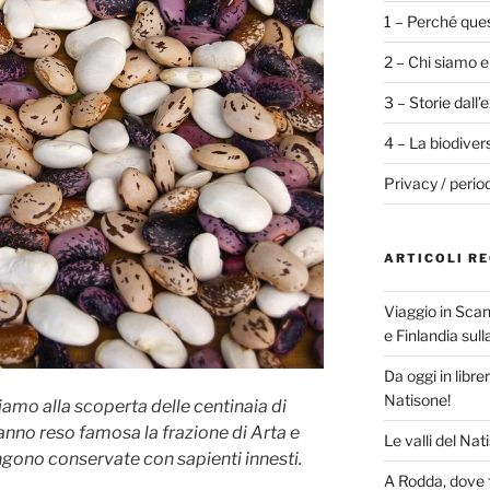
1 – Perché ques
2 – Chi siamo e
3 – Storie dall’
4 – La biodiver
Privacy / perio
ARTICOLI RE
Viaggio in Scan
e Finlandia sul
Da oggi in libre
Natisone!
iamo alla scoperta delle centinaia di
hanno reso famosa la frazione di Arta e
Le valli del Nat
gono conservate con sapienti innesti.
A Rodda, dove f