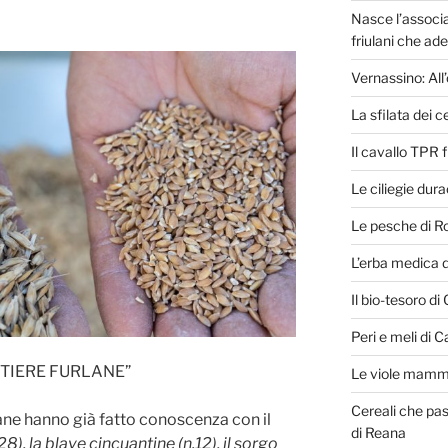
Nasce l’associa
friulani che ad
Vernassino: All’
La sfilata dei ce
Il cavallo TPR 
Le ciliegie dur
Le pesche di R
L’erba medica 
Il bio-tesoro di
Peri e meli di C
 “TIERE FURLANE”
Le viole mammo
Cereali che pas
urlane hanno già fatto conoscenza con il
di Reana
28), la blave cincuantine (n.12), il sorgo