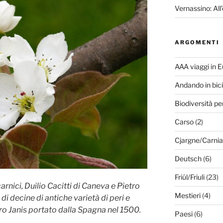
Vernassino: All’
ARGOMENTI
AAA viaggi in 
Andando in bici
Biodiversità pe
Carso
(2)
Cjargne/Carnia
Deutsch
(6)
Friûl/Friuli
(23)
arnici, Duilio Cacitti di Caneva e Pietro
Mestieri
(4)
di decine di antiche varietà di peri e
ero Janis portato dalla Spagna nel 1500.
Paesi
(6)