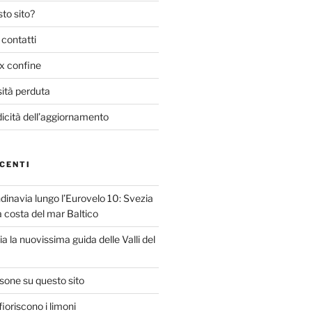
to sito?
 contatti
ex confine
sità perduta
dicità dell’aggiornamento
CENTI
dinavia lungo l’Eurovelo 10: Svezia
la costa del mar Baltico
ria la nuovissima guida delle Valli del
isone su questo sito
ioriscono i limoni