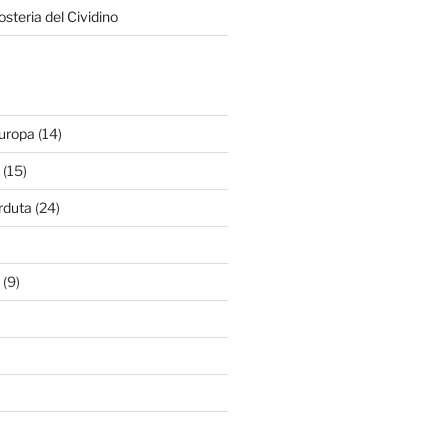
osteria del Cividino
Europa
(14)
(15)
rduta
(24)
(9)