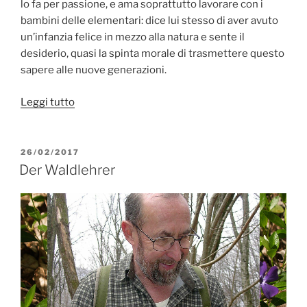
lo fa per passione, e ama soprattutto lavorare con i
bambini delle elementari: dice lui stesso di aver avuto
un’infanzia felice in mezzo alla natura e sente il
desiderio, quasi la spinta morale di trasmettere questo
sapere alle nuove generazioni.
“Il
Leggi tutto
maestro
dei
boschi”
PUBBLICATO
26/02/2017
IL
Der Waldlehrer