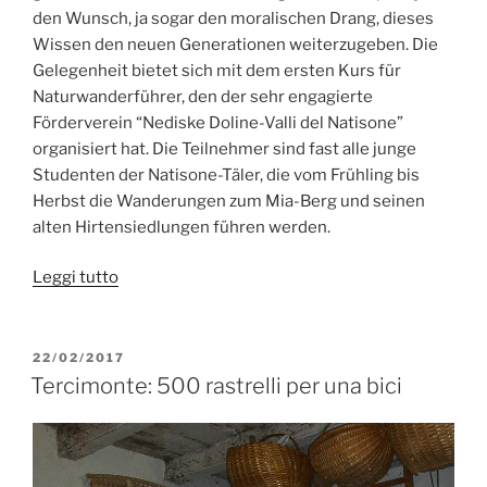
den Wunsch, ja sogar den moralischen Drang, dieses
Wissen den neuen Generationen weiterzugeben. Die
Gelegenheit bietet sich mit dem ersten Kurs für
Naturwanderführer, den der sehr engagierte
Förderverein “Nediske Doline-Valli del Natisone”
organisiert hat. Die Teilnehmer sind fast alle junge
Studenten der Natisone-Täler, die vom Frühling bis
Herbst die Wanderungen zum Mia-Berg und seinen
alten Hirtensiedlungen führen werden.
“Der
Leggi tutto
Waldlehrer”
PUBBLICATO
22/02/2017
IL
Tercimonte: 500 rastrelli per una bici