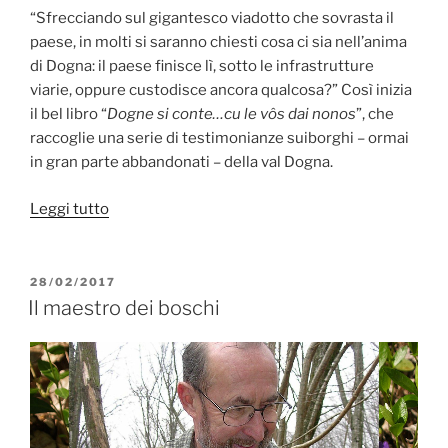
“Sfrecciando sul gigantesco viadotto che sovrasta il
paese, in molti si saranno chiesti cosa ci sia nell’anima
di Dogna: il paese finisce lì, sotto le infrastrutture
viarie, oppure custodisce ancora qualcosa?” Così inizia
il bel libro “
Dogne si conte…cu le vôs dai nonos
”, che
raccoglie una serie di testimonianze suiborghi – ormai
in gran parte abbandonati – della val Dogna.
“Val
Leggi tutto
Dogna:
Tutta
una
PUBBLICATO
28/02/2017
IL
valle
Il maestro dei boschi
in
un
uomo”