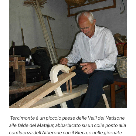
Tercimonte è un piccolo paese delle Valli del Natisone
alle falde del Matajur, abbarbicato su un colle posto alla
confluenza dell’Alberone con il Rieca, e nelle giornate